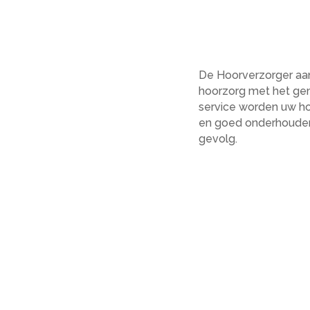
De Hoorverzorger aa
hoorzorg met het gem
service worden uw ho
en goed onderhouden
gevolg.
Tijdens onze afspraak
controleer het hoorto
onderhoud uit. Indien
persoonlijk onderhou
met uw behoeften en 
Iedereen die een hoo
ongeacht uw leeftijd,
audicien. Kies voor 
hoorverzorging, kies 