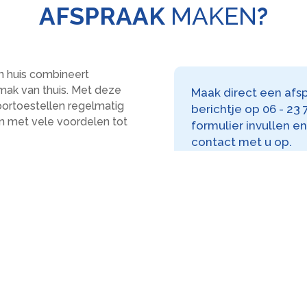
AFSPRAAK
MAKEN
?
n huis combineert
ak van thuis. Met deze
Maak direct een afsp
ortoestellen regelmatig
berichtje op 06 - 23
 met vele voordelen tot
formulier invullen e
contact met u op.
 inspecteer ik het oor,
estel en voer uitgebreid
 nodig maak ik ook een
dsplan, rekening houdend
levensstijl.
rtoestel draagt is welkom,
 merk hoortoestel of
gemak, kies voor goede
voor de Hoorverzorger.